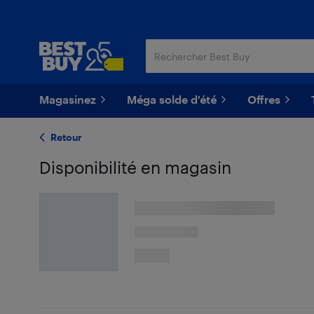
Passer
Passer
au
au
contenu
pied
principal
de
page
Magasinez
Méga solde d'été
Offres
Retour
Disponibilité en magasin