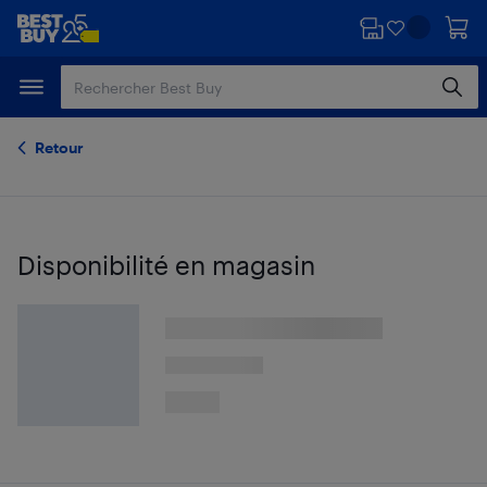
Passer
Passer
au
au
contenu
pied
principal
de
page
Retour
Disponibilité en magasin