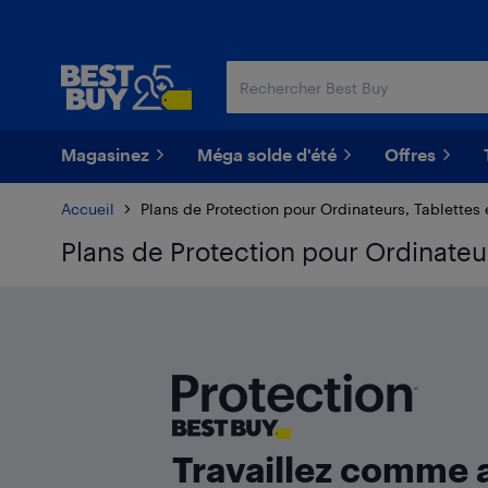
Passer
Passer
au
au
contenu
pied
principal
de
page
Magasinez
Méga solde d'été
Offres
Accueil
Plans de Protection pour Ordinateurs, Tablettes 
Plans de Protection pour Ordinateur
Travaillez comme 