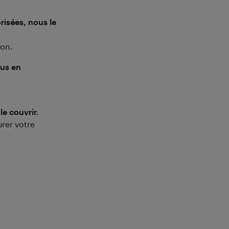
risées, nous le
ron.
ous en
le couvrir.
urer votre