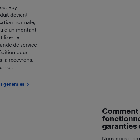
est Buy
oduit devient
sation normale,
au d’un montant
tilisez le
ande de service
édition pour
s la recevrons,
rriel.
ns générales
Comment l
fonctionne
garanties 
Nous nous occu