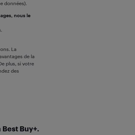
de données).
ages, nous le
.
ons. La
avantages de la
 plus, si votre
endez des
 Best Buy+.