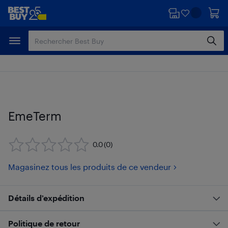
Passer
Passer
au
au
contenu
pied
principal
de
page
EmeTerm
0.0
(0)
Magasinez tous les produits de ce vendeur
Détails d’expédition
Politique de retour