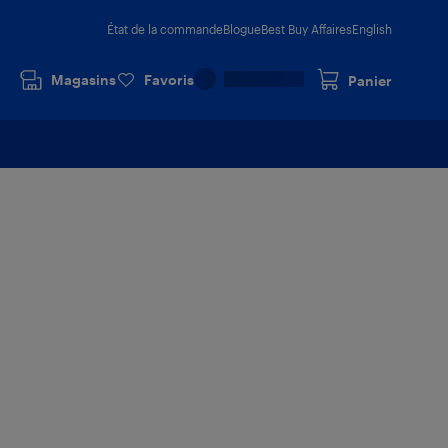
État de la commande
Blogue
Best Buy Affaires
English
Magasins
Favoris
Panier