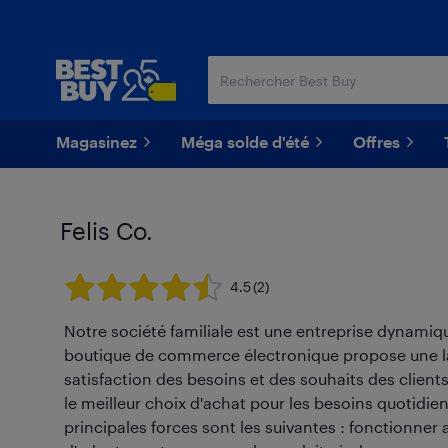
Passer
Passer
au
au
contenu
pied
principal
de
page
Magasinez
Méga solde d'été
Offres
Felis Co.
4.5
(2)
Notre société familiale est une entreprise dynamiqu
boutique de commerce électronique propose une la
satisfaction des besoins et des souhaits des clients
le meilleur choix d'achat pour les besoins quotidie
principales forces sont les suivantes : fonctionner a