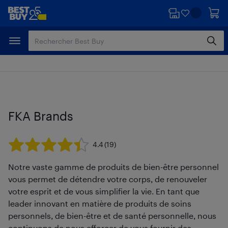
Passer
Passer
au
au
contenu
pied
principal
de
page
FKA Brands
4.4
(19)
Notre vaste gamme de produits de bien-être personnel
vous permet de détendre votre corps, de renouveler
votre esprit et de vous simplifier la vie. En tant que
leader innovant en matière de produits de soins
personnels, de bien-être et de santé personnelle, nous
continuons de nous efforcer de vous fournir des