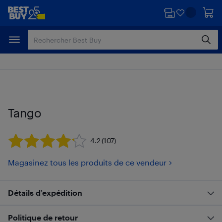
Passer
Passer
au
au
contenu
pied
principal
de
page
Tango
4.2
(107)
Magasinez tous les produits de ce vendeur
Détails d’expédition
Politique de retour