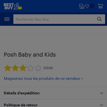
Passer
Passer
au
au
contenu
pied
principal
de
page
Posh Baby and Kids
3.0
(4)
Magasinez tous les produits de ce vendeur
Détails d’expédition
Politique de retour