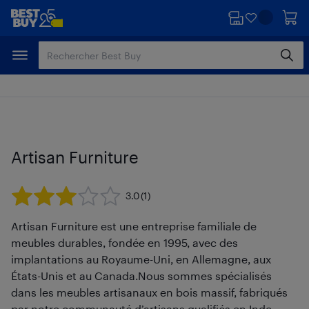
Passer
Passer
au
au
contenu
pied
principal
de
page
Artisan Furniture
3.0
(1)
Artisan Furniture est une entreprise familiale de
meubles durables, fondée en 1995, avec des
implantations au Royaume-Uni, en Allemagne, aux
États-Unis et au Canada.Nous sommes spécialisés
dans les meubles artisanaux en bois massif, fabriqués
par notre communauté d’artisans qualifiés en Inde,