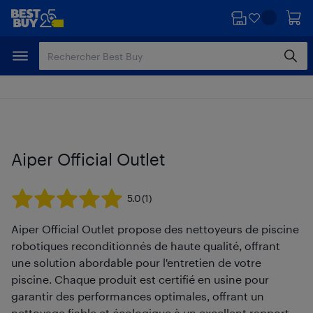
Passer
Passer
au
au
contenu
pied
principal
de
page
Aiper Official Outlet
5.0
(1)
Aiper Official Outlet propose des nettoyeurs de piscine
robotiques reconditionnés de haute qualité, offrant
une solution abordable pour l'entretien de votre
piscine. Chaque produit est certifié en usine pour
garantir des performances optimales, offrant un
nettoyage fiable et écologique à un excellent rapport