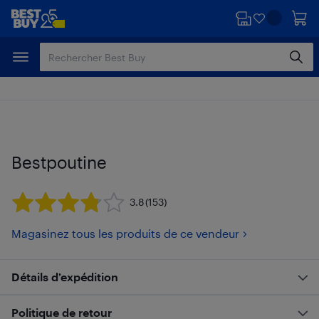
Passer
Passer
au
au
contenu
pied
principal
de
page
Bestpoutine
3.8
(153)
Magasinez tous les produits de ce vendeur
Détails d’expédition
Politique de retour