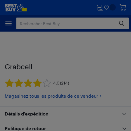
Passer
Passer
au
au
contenu
pied
principal
de
page
Grabcell
4.0
(214)
Magasinez tous les produits de ce vendeur
Détails d’expédition
Politique de retour