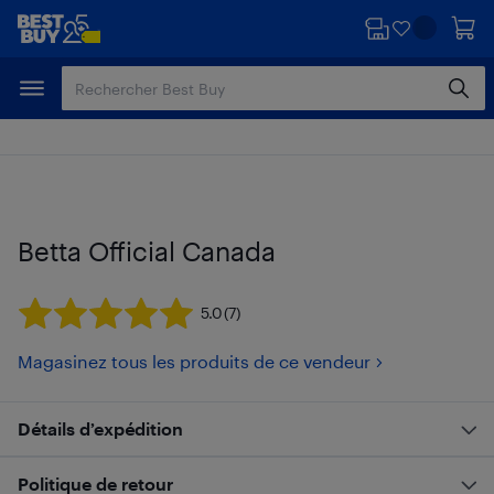
Passer
Passer
au
au
contenu
pied
principal
de
page
Betta Official Canada
5.0
(7)
Magasinez tous les produits de ce vendeur
Détails d’expédition
Politique de retour