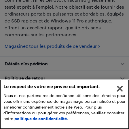
testé et prêt à l’emploi. Notre objectif est de fournir des
ordinateurs portables puissants et abordables, équipés
de SSD rapides et de Windows 11 Pro authentique,
offrant un excellent rapport qualité-prix sans
compromis sur les performances.
Magasinez tous les produits de ce vendeur
Détails d’expédition
Politique de retour
Le respect de votre vie privée est important.
Évaluations des clients
Nous et nos partenaires de confiance utilisons des témoins pour
vous offrir une expérience de magasinage personnalisée et pour
améliorer continuellement notre site Web. Pour plus
d'informations ou pour gérer vos préférences, veuillez consulter
notre
politique de confidentialité.