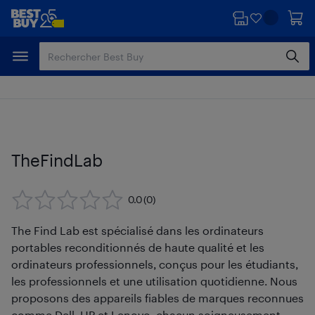
Passer
Passer
au
au
contenu
pied
principal
de
page
TheFindLab
0.0
(0)
The Find Lab est spécialisé dans les ordinateurs
portables reconditionnés de haute qualité et les
ordinateurs professionnels, conçus pour les étudiants,
les professionnels et une utilisation quotidienne. Nous
proposons des appareils fiables de marques reconnues
comme Dell, HP et Lenovo, chacun soigneusement