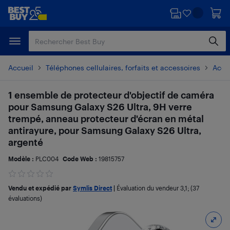
Passer
Passer
au
au
contenu
pied
principal
de
page
Accueil
Téléphones cellulaires, forfaits et accessoires
Acces
1 ensemble de protecteur d'objectif de caméra
pour Samsung Galaxy S26 Ultra, 9H verre
trempé, anneau protecteur d'écran en métal
antirayure, pour Samsung Galaxy S26 Ultra,
argenté
Modèle :
PLC004
Code Web :
19815757
Vendu et expédié par
Symlis Direct
|
Évaluation du vendeur
3,1
; (37
évaluations)