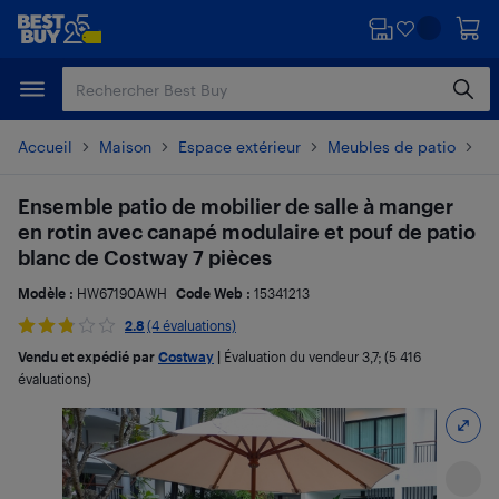
Passer
Passer
au
au
contenu
pied
principal
de
page
Accueil
Maison
Espace extérieur
Meubles de patio
En
Ensemble patio de mobilier de salle à manger
en rotin avec canapé modulaire et pouf de patio
blanc de Costway 7 pièces
Modèle :
HW67190AWH
Code Web :
15341213
2.8
(4 évaluations)
Vendu et expédié par
Costway
|
Évaluation du vendeur
3,7
; (5 416
évaluations)