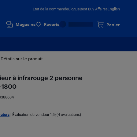
État de la commande
Blogue
Best Buy Affaires
English
Magasins
Favoris
Panier
Détails sur le produit
rieur à infrarouge 2 personne
-1800
9388634
butors
|
Évaluation du vendeur
1,5
; (4 évaluations)