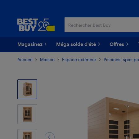
Passer
Passer
au
au
contenu
pied
principal
de
page
Magasinez
Méga solde d'été
Offres
Accueil
Maison
Espace extérieur
Piscines, spas po