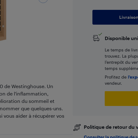
Livraiso
Disponible un
Le temps de livr
trouvez. La plup
l’entrepôt du ve
temps supplémen
Profitez de
l'exp
vendeur.
800 de Westinghouse. Un
on de l'inflammation,
élioration du sommeil et
en nommer que quelques-uns.
si vous aider à récupérer vos
Politique de retour du
Consulter la politique de 