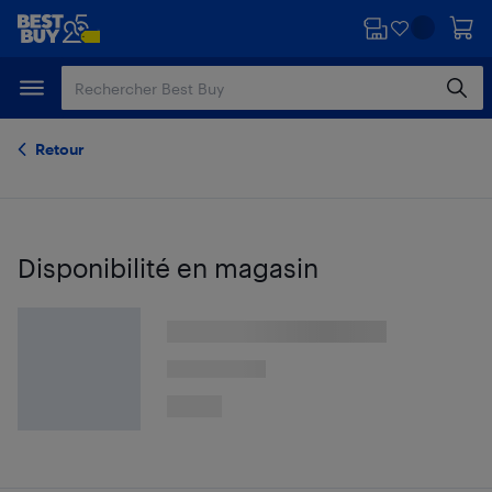
Passer
Passer
au
au
contenu
pied
principal
de
page
Retour
Disponibilité en magasin