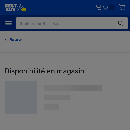
Passer
Passer
au
au
contenu
pied
principal
de
page
Retour
Disponibilité en magasin