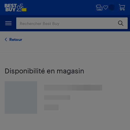
Passer
Passer
au
au
contenu
pied
principal
de
page
Retour
Disponibilité en magasin