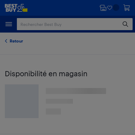
Passer
Passer
au
au
contenu
pied
principal
de
page
Retour
Disponibilité en magasin