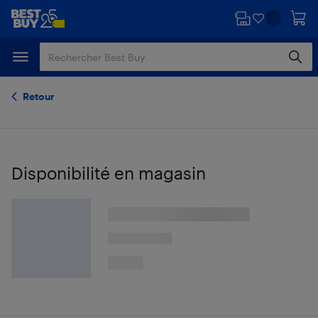
Passer
Passer
au
au
contenu
pied
principal
de
page
Retour
Disponibilité en magasin