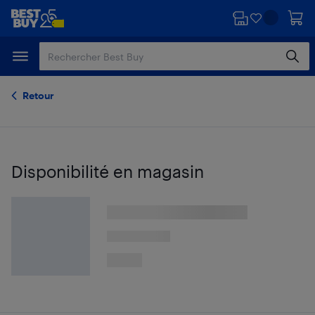
Passer
Passer
au
au
contenu
pied
principal
de
page
Retour
Disponibilité en magasin