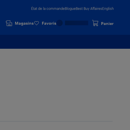
État de la commande
Blogue
Best Buy Affaires
English
Magasins
Favoris
Panier