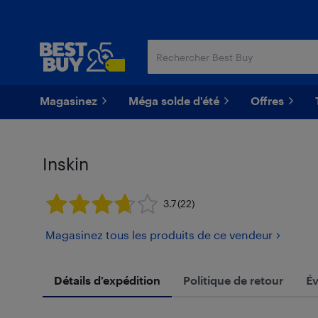
Passer
Passer
au
au
contenu
pied
principal
de
page
Magasinez
Méga solde d'été
Offres
Inskin
3.7
(22)
Magasinez tous les produits de ce vendeur
Détails d’expédition
Politique de retour
Év