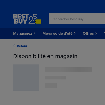
Passer
Passer
au
au
contenu
pied
principal
de
page
Magasinez
Méga solde d'été
Offres
Retour
Disponibilité en magasin