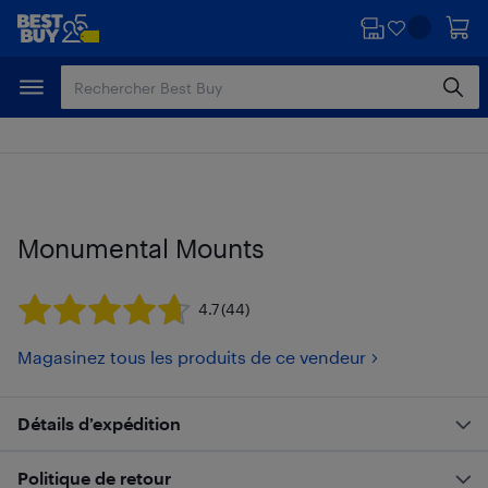
Passer
Passer
au
au
contenu
pied
principal
de
page
Monumental Mounts
4.7
(44)
Magasinez tous les produits de ce vendeur
Détails d’expédition
Politique de retour