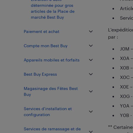
déterminée pour gros
Articl
articles de la Place de
marché Best Buy
Servi
L’expéditio
Paiement et achat
par :
Compte mon Best Buy
J0M –
X0A –
Appareils mobiles et forfaits
X0B –
Best Buy Express
X0C –
X0E –
Magasinage des Fêtes Best
Buy
X0G -
Y0A –
Services d'installation et
configuration
Y0B -
** Certain
Services de ramassage et de