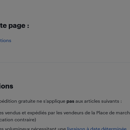
te page :
tions
ions
xpédition gratuite ne s’applique
pas
aux articles suivants :
les vendus et expédiés par les vendeurs de la Place de marc
cation contraire)
les volumineux nécessitant une
livraison à date déterminée