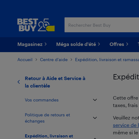
Passer
Passer
au
au
contenu
pied
principal
de
page
Magasinez
Méga solde d'été
Offres
Accueil
Centre d'aide
Expédition, livraison et ramas
Expédit
Retour à
Aide et Service à
la clientèle
Cette offre
Vos commandes
taxes, frai
Politique de retours et
Veuillez no
échanges
service de 
même si le 
Expédition, livraison et