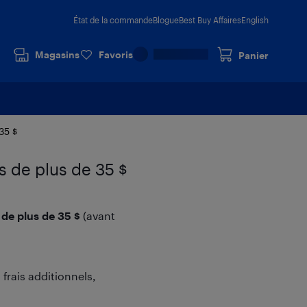
État de la commande
Blogue
Best Buy Affaires
English
Magasins
Favoris
Panier
35 $
s de plus de 35 $
de plus de 35 $
(avant
frais additionnels,