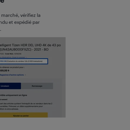
hé
 marché, vérifiez la
endu et expédié par
.