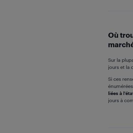
Où trou
march
Sur la plup
jours et la
Si ces ren
énumérées 
liées à l’ét
jours à com