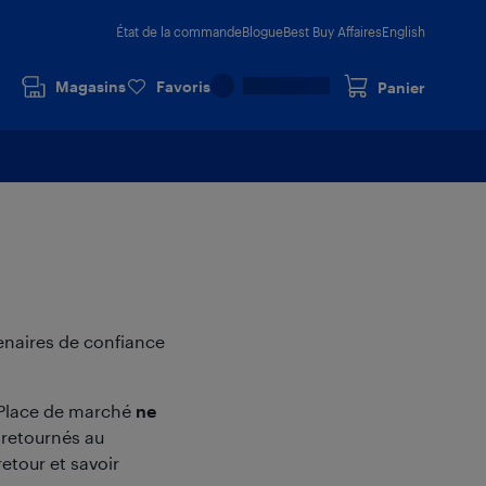
État de la commande
Blogue
Best Buy Affaires
English
Magasins
Favoris
Panier
enaires de confiance
a Place de marché
ne
e retournés au
etour et savoir