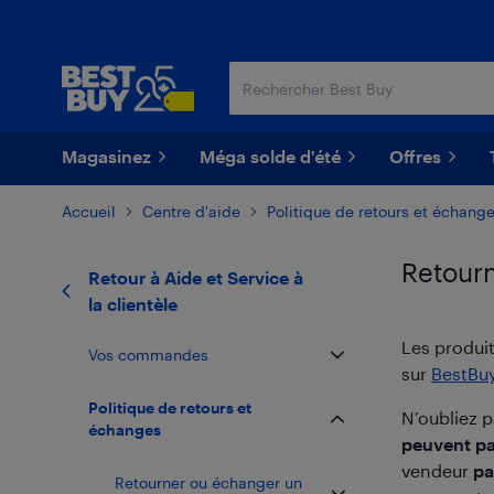
Passer
Passer
au
au
contenu
pied
principal
de
page
Magasinez
Méga solde d'été
Offres
Accueil
Centre d'aide
Politique de retours et échang
Retourn
Retour à
Aide et Service à
la clientèle
Les produi
Vos commandes
sur
BestBuy
Politique de retours et
N’oubliez 
échanges
peuvent pa
vendeur
pa
Retourner ou échanger un