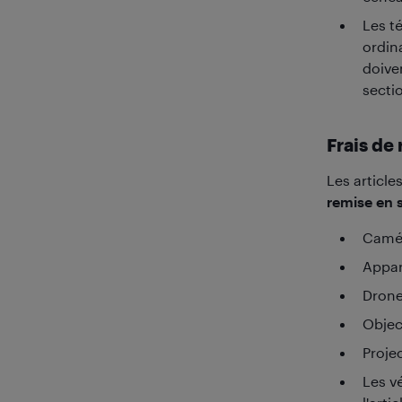
Les té
ordina
doiven
secti
Frais de
Les article
remise en s
Camér
Appar
Drone
Objec
Proje
Les vé