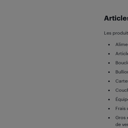
Article
Les produit
Alime
Articl
Boucle
Bulli
Carte
Couch
Équip
Frais 
Gros 
de ve