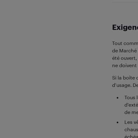
Exigenc
Tout comme 
de Marché 
été ouvert,
ne doivent 
Si la boîte
d’usage. De
Tous 
d’ext
de me
Les vê
chaus
échéan