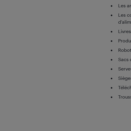
Les a
Les co
d’ali
Livres
Produ
Robot
Sacs 
Serve
Siège
Téléc
Trous