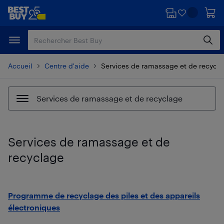
Passer
Passer
au
au
contenu
pied
principal
de
page
Accueil
Centre d'aide
Services de ramassage et de recycl
Services de ramassage et de recyclage
Services de ramassage et de
recyclage
Programme de recyclage des piles et des appareils
électroniques